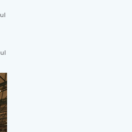
ul
ul